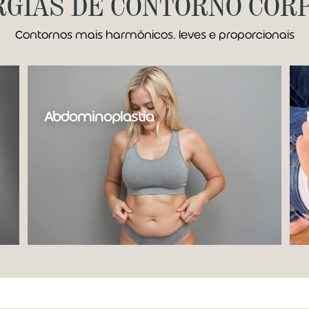
RGIAS DE CONTORNO COR
Contornos mais harmônicos, leves e proporcionais
Abdominoplastia