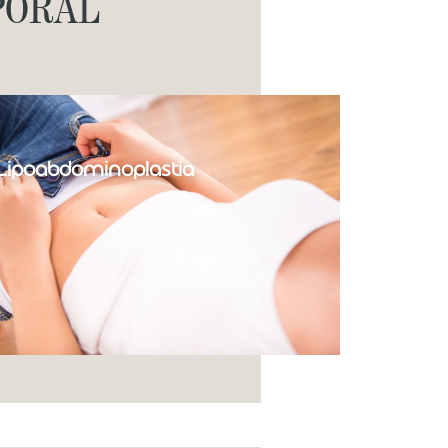
PORAL
Lipoabdominoplastia