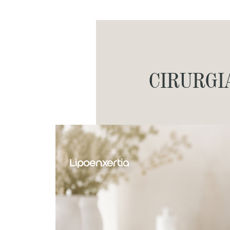
CIRURGI
Lipoenxertia